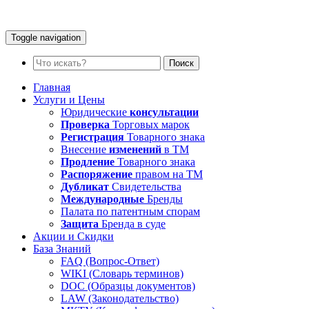
Toggle navigation
Поиск
Главная
Услуги и Цены
Юридические
консультации
Проверка
Торговых марок
Регистрация
Товарного знака
Внесение
изменений
в ТМ
Продление
Товарного знака
Распоряжение
правом на ТМ
Дубликат
Свидетельства
Международные
Бренды
Палата по патентным спорам
Защита
Бренда в суде
Акции и Скидки
База Знаний
FAQ (Вопрос-Ответ)
WIKI (Словарь терминов)
DOC (Образцы документов)
LAW (Законодательство)