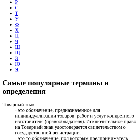
Р
С
Т
У
Ф
Х
Ц
Ч
Ш
Щ
Э
Ю
Я
Самые популярные термины и
определения
Товарный знак
- это обозначение, предназначенное для
индивидуализации товаров, работ и услуг конкретного
изготовителя (правообладателя).
Исключительное право
на Товарный знак удостоверяется свидетельством о
государственной регистрации.
- это то обозначение, под которым предприниматель