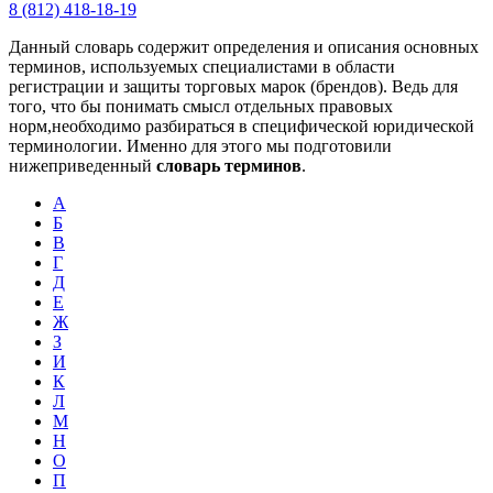
8 (812) 418-18-19
Данный словарь содержит определения и описания основных
терминов, используемых специалистами в области
регистрации и защиты торговых марок (брендов). Ведь для
того, что бы понимать смысл отдельных правовых
норм,необходимо разбираться в специфической юридической
терминологии. Именно для этого мы подготовили
нижеприведенный
словарь терминов
.
А
Б
В
Г
Д
Е
Ж
З
И
К
Л
М
Н
О
П